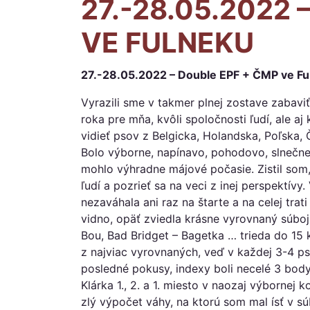
27.-28.05.2022 
VE FULNEKU
27.-28.05.2022 – Double EPF + ČMP ve Fu
Vyrazili sme v takmer plnej zostave zabavi
roka pre mňa, kvôli spoločnosti ľudí, ale aj
vidieť psov z Belgicka, Holandska, Poľska,
Bolo výborne, napínavo, pohodovo, slnečne
mohlo výhradne májové počasie. Zistil som,
ľudí a pozrieť sa na veci z inej perspektívy
nezaváhala ani raz na štarte a na celej trat
vidno, opäť zviedla krásne vyrovnaný súboj
Bou, Bad Bridget – Bagetka … trieda do 15 
z najviac vyrovnaných, veď v každej 3-4 ps
posledné pokusy, indexy boli necelé 3 bod
Klárka 1., 2. a 1. miesto v naozaj výbornej k
zlý výpočet váhy, na ktorú som mal ísť v súb