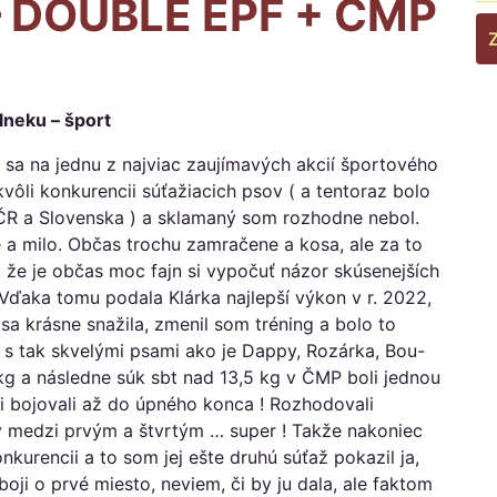
– DOUBLE EPF + ČMP
lneku – šport
ť sa na jednu z najviac zaujímavých akcií športového
 kvôli konkurencii súťažiacich psov ( a tentoraz bolo
 ČR a Slovenska ) a sklamaný som rozhodne nebol.
 a milo. Občas trochu zamračene a kosa, ale za to
 že je občas moc fajn si vypočuť názor skúsenejších
. Vďaka tomu podala Klárka najlepší výkon v r. 2022,
i sa krásne snažila, zmenil som tréning a bolo to
 s tak skvelými psami ako je Dappy, Rozárka, Bou-
kg a následne súk sbt nad 13,5 kg v ČMP boli jednou
i bojovali až do úpného konca ! Rozhodovali
y medzi prvým a štvrtým … super ! Takže nakoniec
onkurencii a to som jej ešte druhú súťaž pokazil ja,
oji o prvé miesto, neviem, či by ju dala, ale faktom