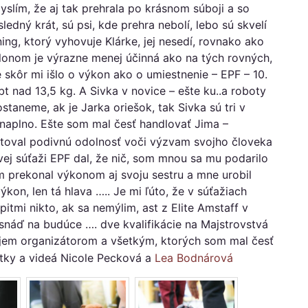
yslím, že aj tak prehrala po krásnom súboji a so
ledný krát, sú psi, kde prehra nebolí, lebo sú skvelí
ning, ktorý vyhovuje Klárke, jej nesedí, rovnako ako
klonom je výrazne menej účinná ako na tých rovných,
 skôr mi išlo o výkon ako o umiestnenie – EPF – 10.
t nad 13,5 kg. A Sivka v novice – ešte ku..a roboty
aneme, ak je Jarka oriešok, tak Sivka sú tri v
 naplno. Ešte som mal česť handlovať Jima –
estoval podivnú odolnosť voči výzvam svojho človeka
vej súťaži EPF dal, že nič, som mnou sa mu podarilo
m prekonal výkonom aj svoju sestru a mne urobil
kon, len tá hlava ….. Je mi ľúto, že v súťažiach
pitmi nikto, ak sa nemýlim, ast z Elite Amstaff v
 snáď na budúce …. dve kvalifikácie na Majstrovstvá
kujem organizátorom a všetkým, ktorých som mal česť
fotky a videá Nicole Pecková a
Lea Bodnárová