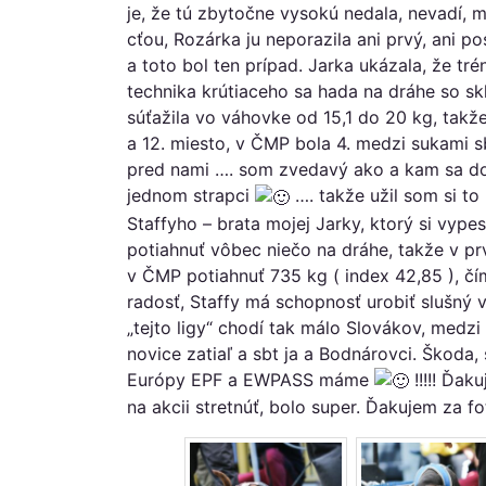
je, že tú zbytočne vysokú nedala, nevadí, m
cťou, Rozárka ju neporazila ani prvý, ani pos
a toto bol ten prípad. Jarka ukázala, že tré
technika krútiaceho sa hada na dráhe so s
súťažila vo váhovke od 15,1 do 20 kg, takže
a 12. miesto, v ČMP bola 4. medzi sukami sb
pred nami …. som zvedavý ako a kam sa dost
jednom strapci
…. takže užil som si to
Staffyho – brata mojej Jarky, ktorý si vyp
potiahnuť vôbec niečo na dráhe, takže v pr
v ČMP potiahnuť 735 kg ( index 42,85 ), čí
radosť, Staffy má schopnosť urobiť slušný vý
„tejto ligy“ chodí tak málo Slovákov, medzi 
novice zatiaľ a sbt ja a Bodnárovci. Škoda,
Európy EPF a EWPASS máme
!!!!! Ďa
na akcii stretnúť, bolo super. Ďakujem za 