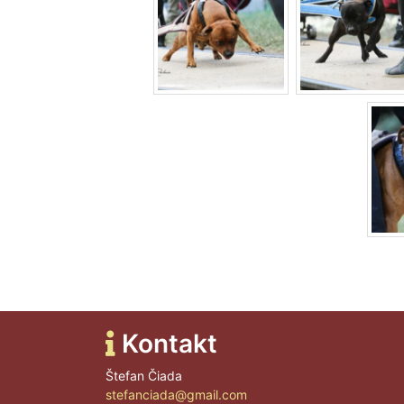
Kontakt
Štefan Čiada
stefanciada@gmail.com