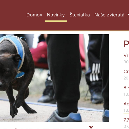
Domov
Novinky
Šteniatka
Naše zvieratá
P
Vr
30
Cr
20
8.
13
Ac
13
7.
07