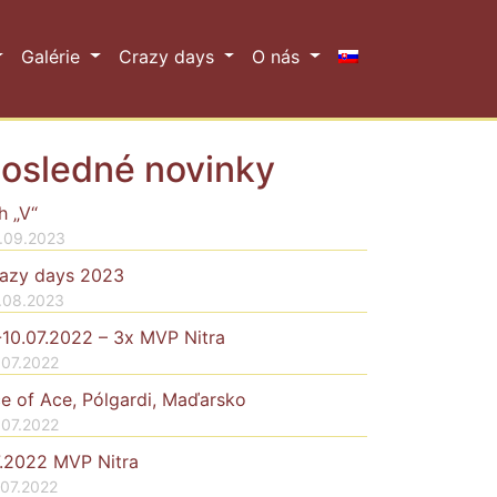
Galérie
Crazy days
O nás
osledné novinky
h „V“
.09.2023
azy days 2023
.08.2023
-10.07.2022 – 3x MVP Nitra
.07.2022
e of Ace, Pólgardi, Maďarsko
.07.2022
7.2022 MVP Nitra
.07.2022