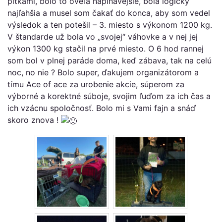
pitkami, bolo to oveľa napínavejšie, bola logicky
najľahšia a musel som čakať do konca, aby som vedel
výsledok a ten potešil – 3. miesto s výkonom 1200 kg.
V štandarde už bola vo „svojej“ váhovke a v nej jej
výkon 1300 kg stačil na prvé miesto. O 6 hod rannej
som bol v plnej paráde doma, keď zábava, tak na celú
noc, no nie ? Bolo super, ďakujem organizátorom a
tímu Ace of ace za urobenie akcie, súperom za
výborné a korektné súboje, svojim ľuďom za ich čas a
ich vzácnu spoločnosť. Bolo mi s Vami fajn a snáď
skoro znova !