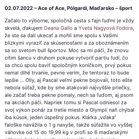
02.07.2022 – Ace of Ace, Pólgardi, Maďarsko – šport
Začalo to výborne, spoločná cesta s fajn ľuďmi je vždy
skvelá, ďakujem
Deana Gallo
a
Yveta Nagyová Fodora
,
že ste sa dali ukecať a mohli sme spolu s Vašimi
blízkymi vyraziť za skúsenosťami a za oboznámením
sa so svetom bull športov. Moc sa mi páči, že znovu
cítim šancu v druhom pokuse vytvoriť partiu ľudí, čo
sa chcú spolu baviť spoločným koníčkom, prvý pokus
nemal dlhé trvanie, pevne verím, že tentoraz to bude
lepšie … Olly, aj Pascal veľmi pekne bojovali, toto ešte
nebola súťaž, kde by sme atakovali najvyššie priečky,
ale začať treba pekne pomaly, nech sa ľuďom, aj psom
na akciách páči. Napriek tomu si Pascal odniesol za
svoj výkon pohár za tretie miesto a Olympii naň chýbal
iba kúsok, jeden úspešný pokus. Klárka „vďaka“
faloške navážila o 1 g navyše, takže súťažila vo vyššej
váhovke od 15 do 19,99 kg v profi so 6 maďarskými