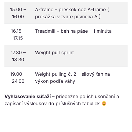
15.00 –
A-frame – preskok cez A-frame (
16.00
prekážka v tvare písmena A )
16.15 –
Treadmill – beh na páse – 1 minúta
17.15
17.30 –
Weight pull sprint
18.30
19.00 –
Weight pulling č. 2 – silový ťah na
24.00
výkon podľa váhy
Vyhlasovanie súťaží
– priebežne po ich ukončení a
zapísaní výsledkov do príslušných tabuliek