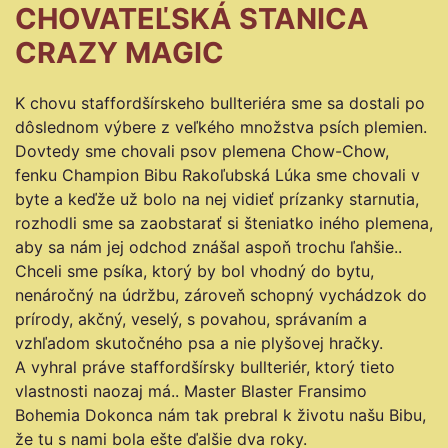
CHOVATEĽSKÁ STANICA
CRAZY MAGIC
K chovu staffordšírskeho bullteriéra sme sa dostali po
dôslednom výbere z veľkého množstva psích plemien.
Dovtedy sme chovali psov plemena Chow-Chow,
fenku Champion Bibu Rakoľubská Lúka sme chovali v
byte a keďže už bolo na nej vidieť prízanky starnutia,
rozhodli sme sa zaobstarať si šteniatko iného plemena,
aby sa nám jej odchod znášal aspoň trochu ľahšie..
Chceli sme psíka, ktorý by bol vhodný do bytu,
nenáročný na údržbu, zároveň schopný vychádzok do
prírody, akčný, veselý, s povahou, správaním a
vzhľadom skutočného psa a nie plyšovej hračky.
A vyhral práve staffordšírsky bullteriér, ktorý tieto
vlastnosti naozaj má.. Master Blaster Fransimo
Bohemia Dokonca nám tak prebral k životu našu Bibu,
že tu s nami bola ešte ďalšie dva roky.