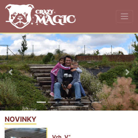
Previous
Nex
NOVINKY
Vrh „V“