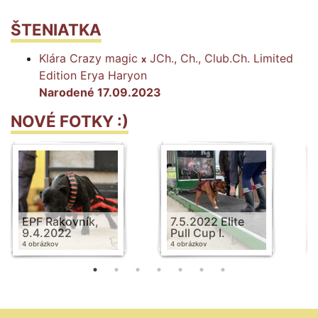
ŠTENIATKA
Klára Crazy magic
JCh., Ch., Club.Ch. Limited
x
Edition Erya Haryon
Narodené 17.09.2023
NOVÉ FOTKY :)
EPF Rakovník,
7.5.2022 Elite
9.4.2022
Pull Cup I.
4 obrázkov
4 obrázkov