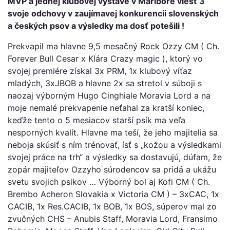
MVP a jednej klubovej výstave v Maribore viesť 3
svoje odchovy v zaujímavej konkurencii slovenských
a českých psov a výsledky ma dosť potešili !
Prekvapil ma hlavne 9,5 mesačný Rock Ozzy CM ( Ch.
Forever Bull Cesar x Klára Crazy magic ), ktorý vo
svojej premiére získal 3x PRM, 1x klubový víťaz
mladých, 3xJBOB a hlavne 2x sa stretol v súboji s
naozaj výborným Hugo Cinghiale Moravia Lord a na
moje nemalé prekvapenie neťahal za kratší koniec,
keďže tento o 5 mesiacov starší psík ma veľa
nesporných kvalít. Hlavne ma teší, že jeho majitelia sa
neboja skúsiť s ním trénovať, ísť s „kožou a výsledkami
svojej práce na trh“ a výsledky sa dostavujú, dúfam, že
zopár majiteľov Ozzyho súrodencov sa pridá a ukážu
svetu svojich psikov … Výborný bol aj Kofi CM ( Ch.
Brembo Acheron Slovakia x Victoria CM ) – 3xCAC, 1x
CACIB, 1x Res.CACIB, 1x BOB, 1x BOS, súperov mal zo
zvučných CHS – Anubis Staff, Moravia Lord, Fransimo