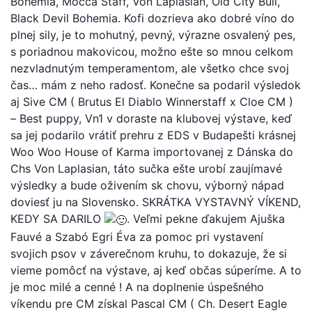
Bohemia, Mocca Staff, Von Laplasian, Old City Bull,
Black Devil Bohemia. Kofi dozrieva ako dobré víno do
plnej sily, je to mohutný, pevný, výrazne osvalený pes,
s poriadnou makovicou, možno ešte so mnou celkom
nezvladnutým temperamentom, ale všetko chce svoj
čas… mám z neho radosť. Konečne sa podaril výsledok
aj Sive CM ( Brutus El Diablo Winnerstaff x Cloe CM )
– Best puppy, Vn1 v doraste na klubovej výstave, keď
sa jej podarilo vrátiť prehru z EDS v Budapešti krásnej
Woo Woo House of Karma importovanej z Dánska do
Chs Von Laplasian, táto sučka ešte urobí zaujímavé
výsledky a bude oživením sk chovu, výborný nápad
doviesť ju na Slovensko. SKRÁTKA VYSTAVNÝ VÍKEND,
KEDY SA DARILO
. Veľmi pekne ďakujem Ajuška
Fauvé a
Szabó Egri Éva
za pomoc pri vystavení
svojich psov v záverečnom kruhu, to dokazuje, že si
vieme pomôcť na výstave, aj keď občas súperíme. A to
je moc milé a cenné ! A na doplnenie úspešného
víkendu pre CM získal Pascal CM ( Ch. Desert Eagle