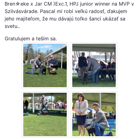
Bren☆eke x Jar CM )Exc.1, HPJ junior winner na MVP v
Szilvásvárade. Pascal mi robí veľkú radosť, ďakujem
jeho majiteľom, že mu dávajú toľko šancí ukázať sa
svetu..
Gratulujem a teším sa.