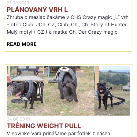
01.09.2019
PLÁNOVANÝ VRH L
Zhruba o mesiac čakáme v CHS Crazy magic „L“ vrh
– otec Club. JCh. CZ, Club. Ch., Ch. Story of Hunter
Malý motýl ( CZ ) a matka Ch. Dar Crazy magic.
READ MORE
24.08.2019
TRÉNING WEIGHT PULL
V novinke Vám prinášame pár fotiek z nášho