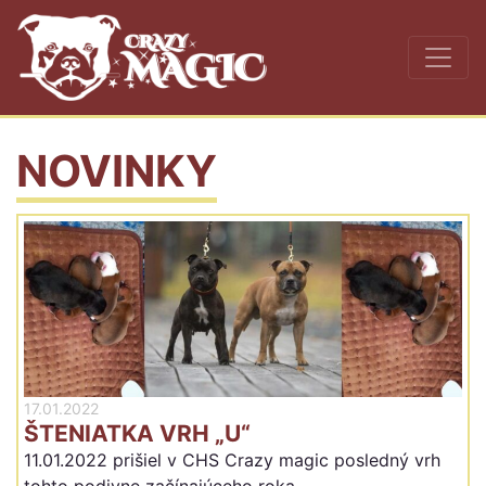
NOVINKY
17.01.2022
ŠTENIATKA VRH „U“
11.01.2022 prišiel v CHS Crazy magic posledný vrh
tohto podivne začínajúceho roka.