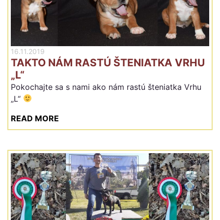
16.11.2019
TAKTO NÁM RASTÚ ŠTENIATKA VRHU
„L“
Pokochajte sa s nami ako nám rastú šteniatka Vrhu
„L“
READ MORE