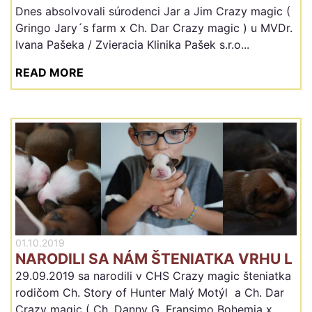
Dnes absolvovali súrodenci Jar a Jim Crazy magic (
Gringo Jary´s farm x Ch. Dar Crazy magic ) u MVDr.
Ivana Pašeka / Zvieracia Klinika Pašek s.r.o...
READ MORE
01.10.2019
NARODILI SA NÁM ŠTENIATKA VRHU L
29.09.2019 sa narodili v CHS Crazy magic šteniatka
rodičom Ch. Story of Hunter Malý Motýl a Ch. Dar
Crazy magic ( Ch. Danny G. Fransimo Bohemia x...