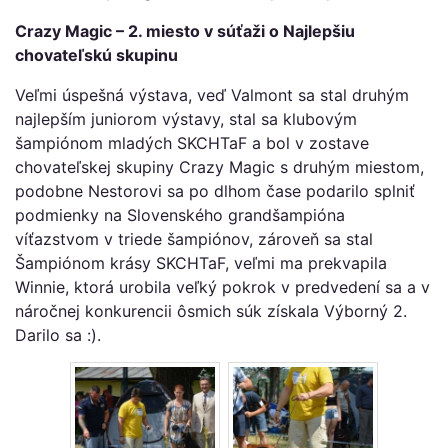
Crazy Magic – 2. miesto v súťaži o Najlepšiu
chovateľskú skupinu
Veľmi úspešná výstava, veď Valmont sa stal druhým
najlepším juniorom výstavy, stal sa klubovým
šampiónom mladých SKCHTaF a bol v zostave
chovateľskej skupiny Crazy Magic s druhým miestom,
podobne Nestorovi sa po dlhom čase podarilo splniť
podmienky na Slovenského grandšampióna
víťazstvom v triede šampiónov, zároveň sa stal
Šampiónom krásy SKCHTaF, veľmi ma prekvapila
Winnie, ktorá urobila veľký pokrok v predvedení sa a v
náročnej konkurencii ôsmich súk získala Výborný 2.
Darilo sa :).