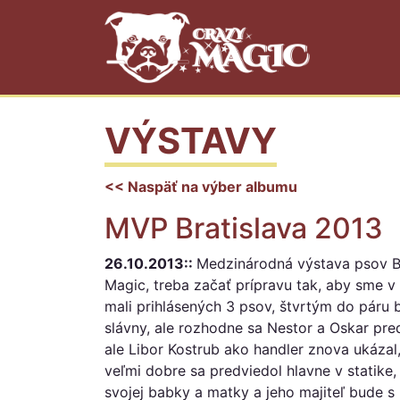
VÝSTAVY
<< Naspäť na výber albumu
MVP Bratislava 2013
26.10.2013::
Medzinárodná výstava psov Br
Magic, treba začať prípravu tak, aby sme v
mali prihlásených 3 psov, štvrtým do páru b
slávny, ale rozhodne sa Nestor a Oskar predv
ale Libor Kostrub ako handler znova ukázal,
veľmi dobre sa predviedol hlavne v statike
svojej babky a matky a jeho majiteľ bude s 