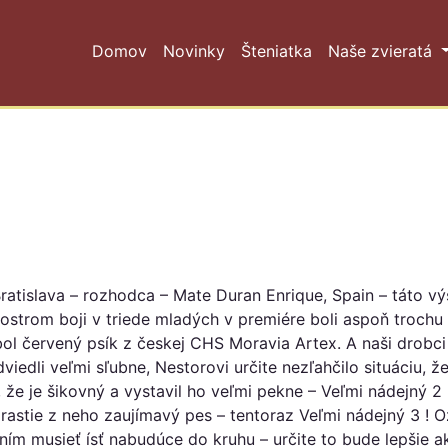
Domov
Novinky
Šteniatka
Naše zvieratá
atislava – rozhodca – Mate Duran Enrique, Spain
– táto v
 ostrom boji v triede mladých v premiére boli aspoň trochu 
ol červený psík z českej CHS Moravia Artex. A naši drobci 
iedli veľmi sľubne, Nestorovi určite nezľahčilo situáciu, že
 že je šikovný a vystavil ho veľmi pekne – Veľmi nádejný 2
, rastie z neho zaujímavý pes – tentoraz Veľmi nádejný 3 !
ním musieť ísť nabudúce do kruhu – určite to bude lepšie a