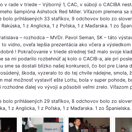
vo v rade v triede – Výborný 1, CAC, v súboji o CACIBA nest
meho šampióna Ashstock Red Miller.
Víťazom plemena sa s
ve bolo prihlásených 33 stafíkov, 9 odchovov bolo zo slove
Rakúska, 1 z Anglicka, 1 z Poľska, 1 z Maďarska. 1 zo Špani
atislava – rozhodca – MVDr. Pavol Seman, SK
– táto výsta
o to vidno, oveľa lepšia prezentácia ako včera a výsledkom
 dobré ! Pokračovanie v triede strednej tiež malo svoje klad
 sa mi podarilo rozbehnúť aj kolo o CACIB-a, ale pri pos
u sme sa dostali blízko našej konkurecii, čo bol pre Lian
 posúdený, škoda, vyzeralo to do tej chvíle nádejne, smola,
m mal možnosť vystaviť ešte Lottu, bola v super pohode, bo
 rozhodne ďalej vo vývoji a pôsobili veľmi zrelo.
Víťazom p
ave bolo prihlásených 29 stafíkov, 8 odchovov bolo zo slov
a, 1 z Anglicka, 1 z Poľska, 1 z Maďarska. 1 zo Španielska.