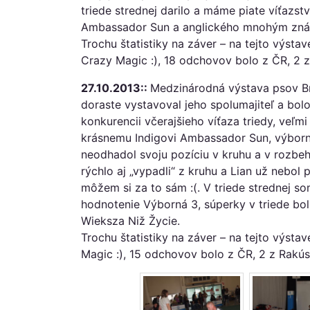
triede strednej darilo a máme piate víťazst
Ambassador Sun a anglického mnohým zná
Trochu štatistiky na záver – na tejto výsta
Crazy Magic :), 18 odchovov bolo z ČR, 2 z 
27.10.2013::
Medzinárodná výstava psov Br
doraste vystavoval jeho spolumajiteľ a bol
konkurencii včerajšieho víťaza triedy, veľmi
krásnemu Indigovi Ambassador Sun, výborne
neodhadol svoju pozíciu v kruhu a v rozbeh
rýchlo aj „vypadli“ z kruhu a Lian už nebol
môžem si za to sám :(. V triede strednej so
hodnotenie Výborná 3, súperky v triede boli
Wieksza Niž Žycie.
Trochu štatistiky na záver – na tejto výst
Magic :), 15 odchovov bolo z ČR, 2 z Rakúsk