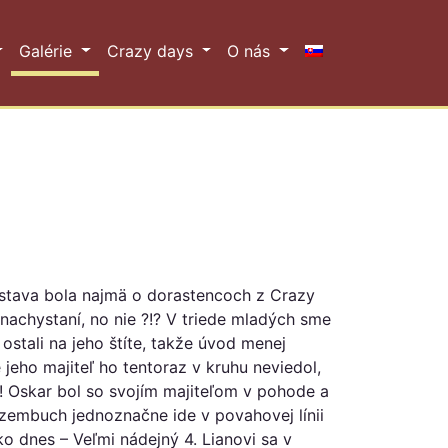
Galérie
Crazy days
O nás
ýstava bola najmä o dorastencoch z Crazy
nachystaní, no nie ?!? V triede mladých sme
ostali na jeho štíte, takže úvod menej
 jeho majiteľ ho tentoraz v kruhu neviedol,
 ! Oskar bol so svojím majiteľom v pohode a
 Ozembuch jednoznačne ide v povahovej línii
ko dnes – Veľmi nádejný 4. Lianovi sa v