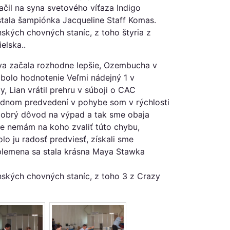
ačil na syna svetového víťaza Indigo
tala šampiónka Jacqueline Staff Komas.
nských chovných staníc, z toho štyria z
elska..
va začala rozhodne lepšie, Ozembucha v
 bolo hodnotenie Veľmi nádejný 1 v
y, Lian vrátil prehru v súboji o CAC
lednom predvedení v pohybe som v rýchlosti
a dobrý dôvod na výpad a tak sme obaja
 že nemám na koho zvaliť túto chybu,
lo ju radosť predviesť, získali sme
lemena sa stala krásna Maya Stawka
enských chovných staníc, z toho 3 z Crazy